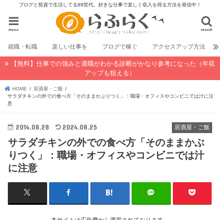
ブログと投資で生活してる89世代。好きな仕事で楽しく収入を得る方法を発信中！
menu
search
就職・転職
楽しい仕事を
ブログで稼ぐ
アクセスアップ方法
【無料】仕事での強みと適職がわかる診断がかなり参考になった（年収
アップも狙える）
HOME
居酒屋・ご飯
サラダチキンの外での食べ方「そのままかぶりつく」：職場・オフィスやコンビニでは汁に注
意
2014.08.28
2024.08.25
居酒屋・ご飯
サラダチキンの外での食べ方「そのままかぶ
りつく」：職場・オフィスやコンビニでは汁
に注意
本サイトは広告費から運営されております。