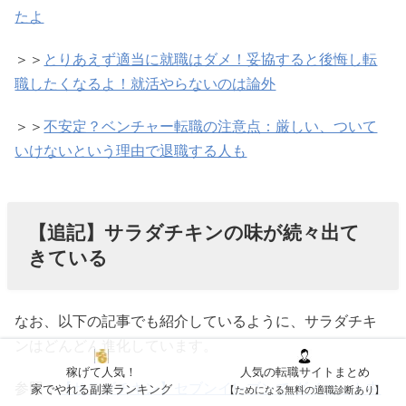
たよ
＞＞
とりあえず適当に就職はダメ！妥協すると後悔し転
職したくなるよ！就活やらないのは論外
＞＞
不安定？ベンチャー転職の注意点：厳しい、ついて
いけないという理由で退職する人も
【追記】サラダチキンの味が続々出て
きている
なお、以下の記事でも紹介しているように、サラダチキ
ンはどんどん進化しています。
稼げて人気！
人気の転職サイトまとめ
参照：
【サラダチキン】セブンイレブンで ダイエット中
家でやれる副業ランキング
【ためになる無料の適職診断あり】