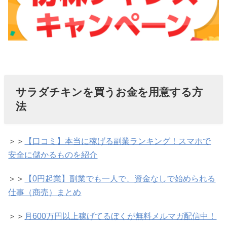
サラダチキンを買うお金を用意する方
法
＞＞
【口コミ】本当に稼げる副業ランキング！スマホで
安全に儲かるものを紹介
＞＞
【0円起業】副業でも一人で、資金なしで始められる
仕事（商売）まとめ
＞＞
月600万円以上稼げてるぼくが無料メルマガ配信中！