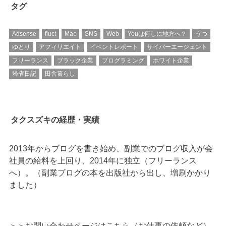
タグ
Adsense
fluct
Mac
SNS
Web
Youは何しに地方へ？
うつ
ゆとり
アフィリエイト
イベントレポート
サイバーエージェント
フリーランス
ブラック企業
プログラミング
ホワイト企業
帰省日記
田舎暮らし
タクスズキの経歴・実績
2013年からブログを書き始め、副業でのブログ収入が会
社員の給料を上回り、2014年に独立（フリーランス
へ）。（副業ブログの本を出版社から出し、増刷かかり
ました）
＞＞
お問い合わせページはこちら（お仕事の依頼など）