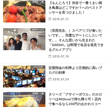
居酒屋・ご飯
【もんじろう】渋谷で一番うまい焼
き鳥屋はどこですか？へのベストア
ンサーを見つけました！
2015.07.31
WEBサービス
（安西先生、）スペアリブが食いた
いです。。完璧なデートにしたいで
す。。そんな思いから生まれた
「SARAH」は料理で名店を発見でき
るグルメアプリ
2015.07.30
おすすめ本
定期預金の利率より圧倒的に高いブ
ログの利率
2015.07.29
居酒屋・ご飯
タリーズ「アサイーボウル」のカロ
リーは462kcalで持ち帰り可！店内
で食べるなら150円のおかわりコー