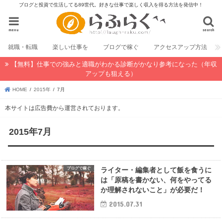
ブログと投資で生活してる89世代。好きな仕事で楽しく収入を得る方法を発信中！
menu
search
就職・転職
楽しい仕事を
ブログで稼ぐ
アクセスアップ方法
【無料】仕事での強みと適職がわかる診断がかなり参考になった（年収
アップも狙える）
HOME
2015年
7月
本サイトは広告費から運営されております。
2015年7月
ブログで稼ぐ
ライター・編集者として飯を食うに
は「原稿を書かない、何をやってる
か理解されないこと」が必要だ！
2015.07.31