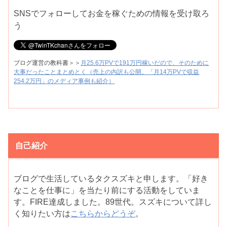
SNSでフォローしてお金を稼ぐための情報を受け取ろ
う
ブログ運営の教科書＞＞
月25.6万PVで191万円稼いだので、そのために
大事だったことまとめとく（売上の内訳も公開。「月14万PVで収益
254.2万円」のメディア事例も紹介）
自己紹介
ブログで生活しているタクスズキと申します。「好き
なことを仕事に」を当たり前にする活動をしていま
す。FIRE達成しました。89世代。スズキについて詳し
く知りたい方は
こちらからどうぞ
。