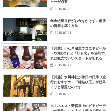
ヒーが必要
2015.07.28
仕事・キャリア
年金絶望世代がお金をかけずに老後
の資産を築く方法
2015.07.27
居酒屋・ご飯
【川越】小江戸蔵里でコエドビール
（COEDO）と「いも恋」を堪能す
れば観光でいいスタートが切れる
2015.07.26
雑学・豆知識
【川越】氷川神社が休日の日帰り旅
行におすすめ！「縁結び玉」が効果
アリと話題なのです
2015.07.25
居酒屋・ご飯
ルミネエスト新宿屋上のビアガーデ
ンが非常におすすめ！都内で夏の思