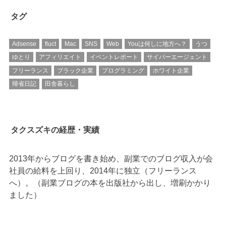
タグ
Adsense
fluct
Mac
SNS
Web
Youは何しに地方へ？
うつ
ゆとり
アフィリエイト
イベントレポート
サイバーエージェント
フリーランス
ブラック企業
プログラミング
ホワイト企業
帰省日記
田舎暮らし
タクスズキの経歴・実績
2013年からブログを書き始め、副業でのブログ収入が会
社員の給料を上回り、2014年に独立（フリーランス
へ）。（副業ブログの本を出版社から出し、増刷かかり
ました）