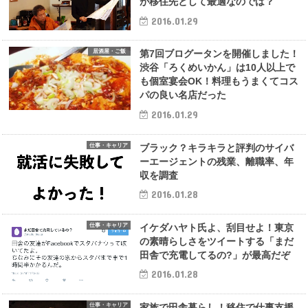
が移住先として最適なのでは？
2016.01.29
居酒屋・ご飯
第7回ブログータンを開催しました！
渋谷「ろくめいかん」は10人以上で
も個室宴会OK！料理もうまくてコス
パの良い名店だった
2016.01.29
仕事・キャリア
ブラック？キラキラと評判のサイバ
ーエージェントの残業、離職率、年
収を調査
2016.01.28
仕事・キャリア
イケダハヤト氏よ、刮目せよ！東京
の素晴らしさをツイートする「まだ
田舎で充電してるの?」が最高だぞ
2016.01.28
仕事・キャリア
家族で田舎暮らし！移住で仕事支援