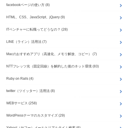
facebookページの使い方
(8)
HTML、CSS、JavaScript、jQuery
(9)
ITベンチャーに転職ってどうなの？
(28)
LINE（ライン）活用法
(7)
Macのおすすめアプリ（高速化、メモリ解放、コピー）
(7)
NTTフレッツ光（固定回線）を解約した後のネット環境
(83)
Ruby on Rails
(4)
twitter（ツイッター）活用法
(8)
WEBサービス
(258)
WordPressテーマのカスタマイズ
(29)
Yahoo!（ヤフー）メールとリアルタイム検索
(6)