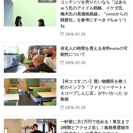
ブログで稼ぐ
コンテンツを売りたいなら「はあち
ゅう氏のアイドル戦略、イケダ氏、
梅木氏の高価格路線」「noteからの
雑貨化」を参考にすべき #ちゅうつ
ね
2016.01.30
ブログで稼ぐ
有名人の時間を買える有料noteの可
能性について
2016.01.30
ためになる話
【何ココすごい】買い物難民を救う
町のインフラ「ファミリーマート＋
Ａコープしんじ店」がヤバかった @
島根
2016.01.30
仕事・キャリア
一軒家に月1万円で住める！東京まで
2時間とアクセス良し！島根県雲南市