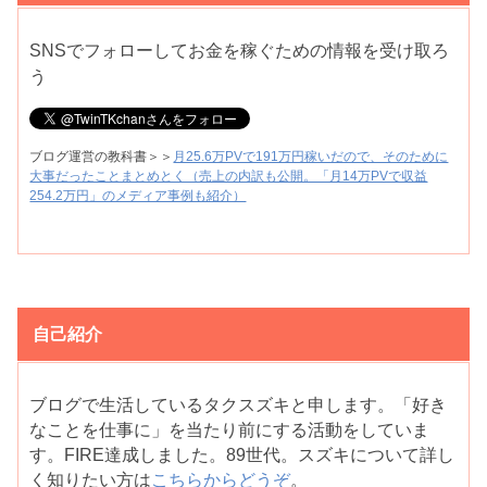
SNSでフォローしてお金を稼ぐための情報を受け取ろ
う
ブログ運営の教科書＞＞
月25.6万PVで191万円稼いだので、そのために
大事だったことまとめとく（売上の内訳も公開。「月14万PVで収益
254.2万円」のメディア事例も紹介）
自己紹介
ブログで生活しているタクスズキと申します。「好き
なことを仕事に」を当たり前にする活動をしていま
す。FIRE達成しました。89世代。スズキについて詳し
く知りたい方は
こちらからどうぞ
。