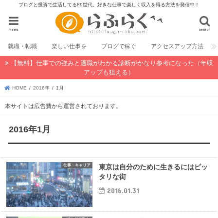
ブログと投資で生活してる89世代。好きな仕事で楽しく収入を得る方法を発信中！
menu
search
就職・転職
楽しい仕事を
ブログで稼ぐ
アクセスアップ方法
【無料】仕事での強みと適職がわかる診断がかなり参考になった（年収
アップも狙える）
HOME
2016年
1月
本サイトは広告費から運営されております。
2016年1月
仕事・キャリア
東京は自分のために生きるにはピッ
タリな街
2016.01.31