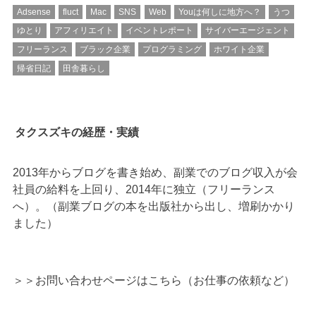
Adsense
fluct
Mac
SNS
Web
Youは何しに地方へ？
うつ
ゆとり
アフィリエイト
イベントレポート
サイバーエージェント
フリーランス
ブラック企業
プログラミング
ホワイト企業
帰省日記
田舎暮らし
タクスズキの経歴・実績
2013年からブログを書き始め、副業でのブログ収入が会
社員の給料を上回り、2014年に独立（フリーランス
へ）。（副業ブログの本を出版社から出し、増刷かかり
ました）
＞＞
お問い合わせページはこちら（お仕事の依頼など）