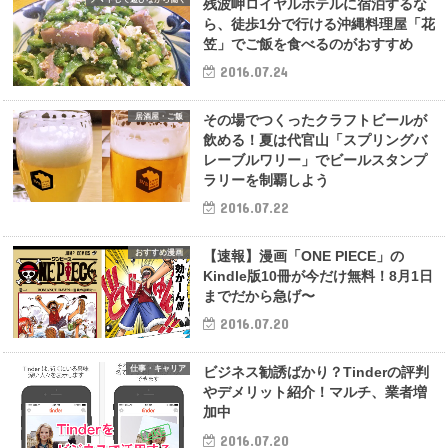
残波岬ロイヤルホテルに宿泊するな
ら、徒歩1分で行ける沖縄料理屋「花
笠」でご飯を食べるのがおすすめ
2016.07.24
居酒屋・ご飯
その場でつくったクラフトビールが
飲める！夏は代官山「スプリングバ
レーブルワリー」でビールスタンプ
ラリーを制覇しよう
2016.07.22
おすすめ漫画
【速報】漫画「ONE PIECE」の
Kindle版10冊が今だけ無料！8月1日
までだから急げ〜
2016.07.20
仕事・キャリア
ビジネス勧誘ばかり？Tinderの評判
やデメリット紹介！マルチ、業者増
加中
2016.07.20