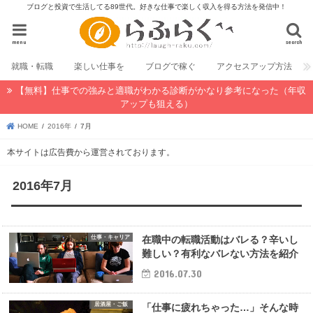
ブログと投資で生活してる89世代。好きな仕事で楽しく収入を得る方法を発信中！
menu
search
就職・転職
楽しい仕事を
ブログで稼ぐ
アクセスアップ方法
【無料】仕事での強みと適職がわかる診断がかなり参考になった（年収
アップも狙える）
HOME
2016年
7月
本サイトは広告費から運営されております。
2016年7月
仕事・キャリア
在職中の転職活動はバレる？辛いし
難しい？有利なバレない方法を紹介
2016.07.30
居酒屋・ご飯
「仕事に疲れちゃった…」そんな時