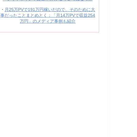
・
月25万PVで191万円稼いだので、そのために大
事だったことまとめとく：「月14万PVで収益254
万円」のメディア事例も紹介