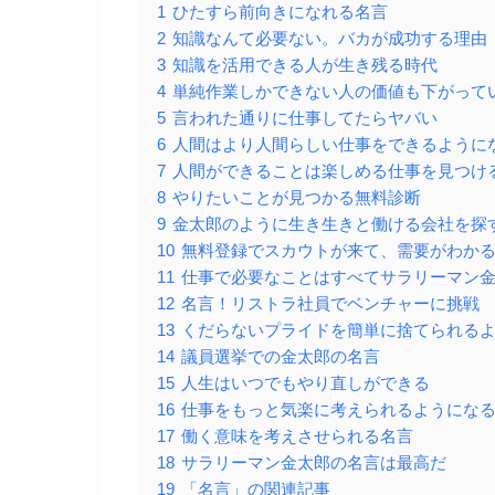
1
ひたすら前向きになれる名言
2
知識なんて必要ない。バカが成功する理由
3
知識を活用できる人が生き残る時代
4
単純作業しかできない人の価値も下がって
5
言われた通りに仕事してたらヤバい
6
人間はより人間らしい仕事をできるように
7
人間ができることは楽しめる仕事を見つけ
8
やりたいことが見つかる無料診断
9
金太郎のように生き生きと働ける会社を探
10
無料登録でスカウトが来て、需要がわか
11
仕事で必要なことはすべてサラリーマン
12
名言！リストラ社員でベンチャーに挑戦
13
くだらないプライドを簡単に捨てられる
14
議員選挙での金太郎の名言
15
人生はいつでもやり直しができる
16
仕事をもっと気楽に考えられるようにな
17
働く意味を考えさせられる名言
18
サラリーマン金太郎の名言は最高だ
19
「名言」の関連記事