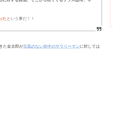
った
という事だ！！
きた金太郎が
元気のない街中のサラリーマン
に対しては