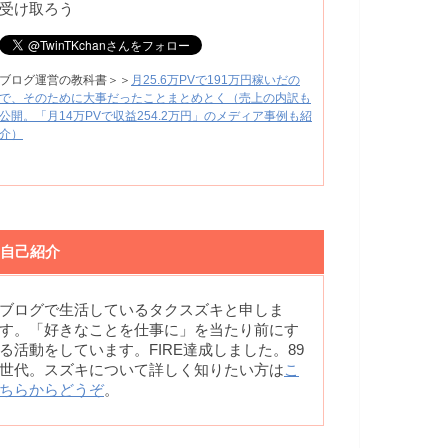
受け取ろう
ブログ運営の教科書＞＞
月25.6万PVで191万円稼いだの
で、そのために大事だったことまとめとく（売上の内訳も
公開。「月14万PVで収益254.2万円」のメディア事例も紹
介）
自己紹介
ブログで生活しているタクスズキと申しま
す。「好きなことを仕事に」を当たり前にす
る活動をしています。FIRE達成しました。89
世代。スズキについて詳しく知りたい方は
こ
ちらからどうぞ
。