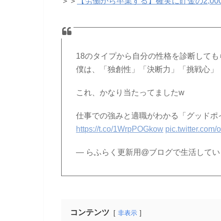
＞＞
【労働から卒業する】確実に貯金の2,00
18のタイプから自分の性格を診断しても
僕は、「独創性」「決断力」「挑戦心」
これ、かなり当たってましたw
仕事での強みと適職がわかる「グッドポ
https://t.co/1WrpPOGkow
pic.twitter.co
— らふらく更新用@ブログで生活しています 
コンテンツ
非表示