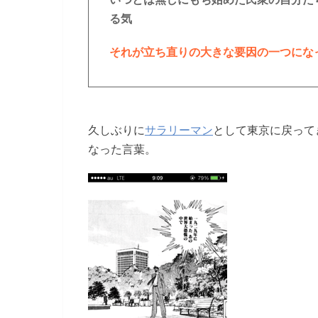
る気
それが立ち直りの大きな要因の一つにな
久しぶりに
サラリーマン
として東京に戻って
なった言葉。