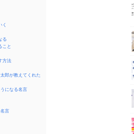
いく
なる
ること
す方法
る
金太郎が教えてくれた
ようになる名言
る名言