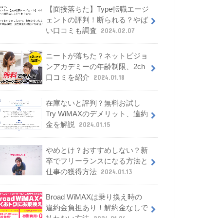
【面接落ちた】Type転職エージ
ェントの評判！断られる？やば
い口コミも調査
2024.02.07
ニートが落ちた？ネットビジョ
ンアカデミーの年齢制限、2ch
口コミを紹介
2024.01.18
在庫ないと評判？無料お試し
Try WiMAXのデメリット、違約
金を解説
2024.01.15
やめとけ？おすすめしない？新
卒でフリーランスになる方法と
仕事の獲得方法
2024.01.13
Broad WiMAXは乗り換え時の
違約金負担あり！解約金なしで