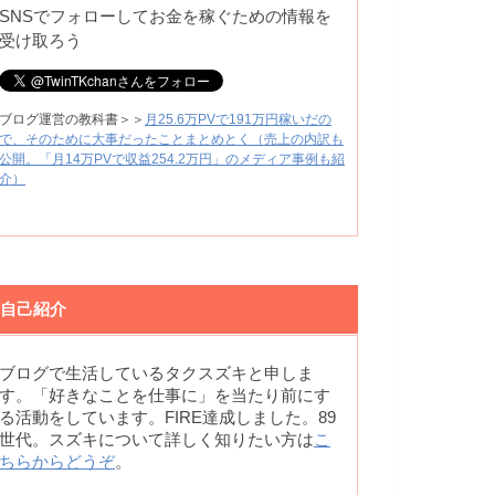
SNSでフォローしてお金を稼ぐための情報を
受け取ろう
ブログ運営の教科書＞＞
月25.6万PVで191万円稼いだの
で、そのために大事だったことまとめとく（売上の内訳も
公開。「月14万PVで収益254.2万円」のメディア事例も紹
介）
自己紹介
ブログで生活しているタクスズキと申しま
す。「好きなことを仕事に」を当たり前にす
る活動をしています。FIRE達成しました。89
世代。スズキについて詳しく知りたい方は
こ
ちらからどうぞ
。