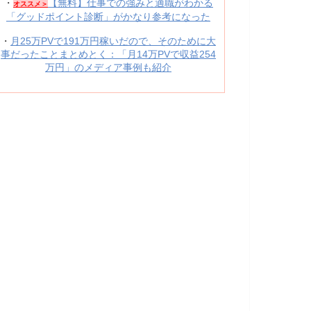
・
【無料】仕事での強みと適職がわかる
オススメ＞
「グッドポイント診断」がかなり参考になった
・
月25万PVで191万円稼いだので、そのために大
事だったことまとめとく：「月14万PVで収益254
万円」のメディア事例も紹介