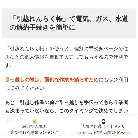
「引越れんらく帳」で電気、ガス、水道
の解約手続きを簡単に
「引越れんらく帳」を使うと、個別の手続きページで住
所などの個人情報を自動で入力してもらえるので便利で
す。
引っ越しの際は、面倒な作業を減らすために
もぜひ利用
してみてください。
あと、
引越し作業の前に引っ越しを手伝ってもらう業者
も決まっていないなら、このタイミングで決めてしまい
ましょう
。
稼げて人気！
人気の転職サイトまとめ
家でやれる副業ランキング
【ためになる無料の適職診断あり】
引っ越しの流れを見てわかるように、先に
業者を決めな