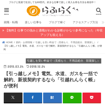
ブログと投資で生活してる89世代。好きな仕事で楽しく収入を得る方法を発信中！
menu
search
就職・転職
楽しい仕事を
ブログで稼ぐ
アクセスアップ方法
【無料】仕事での強みと適職がわかる診断がかなり参考になった（年収
アップも狙える）
HOME
節約・お得情報
引越しを安い料金で（見積もり、不用品処分、部屋探し）
【引っ越しメモ】電気、水道、ガスを一括で解約、新規契約するなら「引越れんらく帳」が便
利
引越しを安い料金で（見積もり、不用品処分、部屋探し）
2015.03.24
2018.12.24
【引っ越しメモ】電気、水道、ガスを一括で
解約、新規契約するなら「引越れんらく帳」
が便利