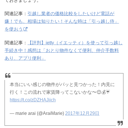
ておきましょう。
関連記事：
引越し業者の価格比較をしたいけど電話が
嫌！でも、相場は知りたい！そんな時は「引っ越し侍」
を使おう
関連記事：
【評判】ietty（イエッティ）を使って引っ越し
手続き中！感想は「おとり物件なくて便利、仲介手数料
あり、アプリ便利」
本当にいい感じの物件がパッと見つかった！内見に
行く！この流れで家賃降ってこないかな〜😊💰☔️
https://t.co/zDZHAJiich
— marie arai (@AraiMarie)
2017年12月29日