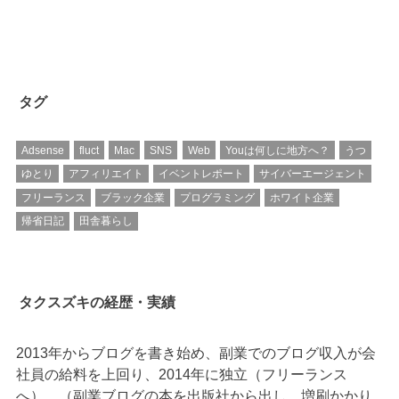
タグ
Adsense
fluct
Mac
SNS
Web
Youは何しに地方へ？
うつ
ゆとり
アフィリエイト
イベントレポート
サイバーエージェント
フリーランス
ブラック企業
プログラミング
ホワイト企業
帰省日記
田舎暮らし
タクスズキの経歴・実績
2013年からブログを書き始め、副業でのブログ収入が会
社員の給料を上回り、2014年に独立（フリーランス
へ）。（副業ブログの本を出版社から出し、増刷かかり