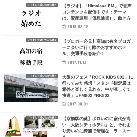
ノマドして遊びながら働く
【ラジオ】「Himalaya FM」で音声
コンテンツを配信中です：テーマ
は、資産運用（仮想通貨）、働き方
2018.03.12
ノマドして遊びながら働く
【ブロガー必見】高知の有名ブロガ
ーに会いに行く際のおすすめホテ
ル、交通手段を紹介！
2017.11.13
ノマドして遊びながら働く
大阪のフェス「ROCK KIDS 802」に
行ってみた感想「スタンド指定席は
意外と楽しく見れる。中が涼しくて
快適」 #FM802 #RK802
2017.08.01
ノマドして遊びながら働く
【京橋駅の謎】ボロいのに宿代が高
い「大阪シティホテル」と、それよ
り安いのに綺麗で清潔な「ラ・スー
ル」