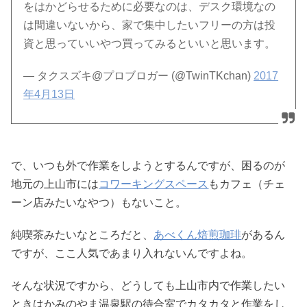
をはかどらせるために必要なのは、デスク環境なの
は間違いないから、家で集中したいフリーの方は投
資と思っていいやつ買ってみるといいと思います。
— タクスズキ@プロブロガー (@TwinTKchan)
2017
年4月13日
で、いつも外で作業をしようとするんですが、困るのが
地元の上山市には
コワーキングスペース
もカフェ（チェ
ーン店みたいなやつ）もないこと。
純喫茶みたいなところだと、
あべくん焙煎珈琲
があるん
ですが、ここ人気であまり入れないんですよね。
そんな状況ですから、どうしても上山市内で作業したい
ときはかみのやま温泉駅の待合室でカタカタと作業をし