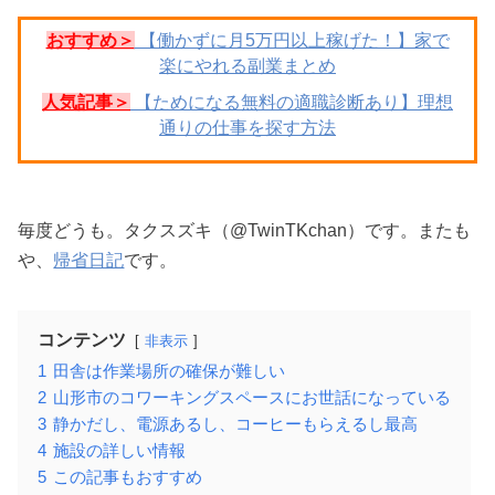
おすすめ＞
【働かずに月5万円以上稼げた！】家で
楽にやれる副業まとめ
人気記事＞
【ためになる無料の適職診断あり】理想
通りの仕事を探す方法
毎度どうも。タクスズキ（@TwinTKchan）です。またも
や、
帰省日記
です。
コンテンツ
非表示
1
田舎は作業場所の確保が難しい
2
山形市のコワーキングスペースにお世話になっている
3
静かだし、電源あるし、コーヒーもらえるし最高
4
施設の詳しい情報
5
この記事もおすすめ