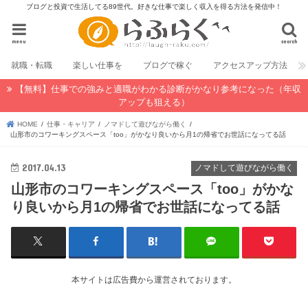
ブログと投資で生活してる89世代。好きな仕事で楽しく収入を得る方法を発信中！
menu
search
就職・転職
楽しい仕事を
ブログで稼ぐ
アクセスアップ方法
【無料】仕事での強みと適職がわかる診断がかなり参考になった（年収
アップも狙える）
HOME
仕事・キャリア
ノマドして遊びながら働く
山形市のコワーキングスペース「too」がかなり良いから月1の帰省でお世話になってる話
2017.04.13
ノマドして遊びながら働く
山形市のコワーキングスペース「too」がかな
り良いから月1の帰省でお世話になってる話
本サイトは広告費から運営されております。