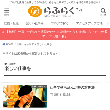
ブログと投資で生活してる89世代。好きな仕事で楽しく収入を得る方法を発信中！
menu
search
就職・転職
楽しい仕事を
ブログで稼ぐ
アクセスアップ方法
【無料】仕事での強みと適職がわかる診断がかなり参考になった（年収
アップも狙える）
HOME
仕事・キャリア
楽しい仕事を
本サイトは広告費から運営されております。
楽しい仕事を
仕事・キャリア
仕事で落ち込んだ時の対処法
2016.12.26