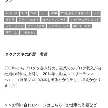
Adsense
fluct
Mac
SNS
Web
Youは何しに地方へ？
うつ
ゆとり
アフィリエイト
イベントレポート
サイバーエージェント
フリーランス
ブラック企業
プログラミング
ホワイト企業
帰省日記
田舎暮らし
タクスズキの経歴・実績
2013年からブログを書き始め、副業でのブログ収入が会
社員の給料を上回り、2014年に独立（フリーランス
へ）。（副業ブログの本を出版社から出し、増刷かかり
ました）
＞＞
お問い合わせページはこちら（お仕事の依頼など）