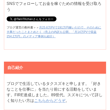
SNSでフォローしてお金を稼ぐための情報を受け取ろ
う
ブログ運営の教科書＞＞
月25.6万PVで191万円稼いだので、そのために
大事だったことまとめとく（売上の内訳も公開。「月14万PVで収益
254.2万円」のメディア事例も紹介）
自己紹介
ブログで生活しているタクスズキと申します。「好き
なことを仕事に」を当たり前にする活動をしていま
す。FIRE達成しました。89世代。スズキについて詳し
く知りたい方は
こちらからどうぞ
。