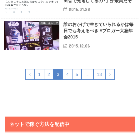
田舎で充電してるの?」が最高だぞ
2016.01.28
仕事・キャリア
誰のおかげで生きていられるかは毎
日でも考えるべき #ブロガー大忘年
会2015
2015.12.06
<
1
2
3
4
5
…
13
>
ネットで稼ぐ方法を配信中