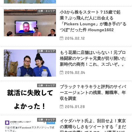
仕事・キャリア
小3から株をスタート？15歳で起
業？ぶっ飛んだ人に出会える
「Pickers Lounge」が働き手の”る
つぼ”だった件 #lounge1602
2016.02.12
仕事・キャリア
もう花屋に店舗はいらない！元プロ
格闘家のヤンチャ兄貴が切り開いた
新時代の商売！これ、スゴいぞ。。
2016.02.04
仕事・キャリア
ブラック？キラキラと評判のサイバ
ーエージェントの残業、離職率、年
収を調査
2016.01.28
仕事・キャリア
イケダハヤト氏よ、刮目せよ！東京
の素晴らしさをツイートする「まだ