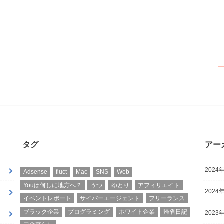
タグ
アー
2024年
Adsense
fluct
Mac
SNS
Web
Youは何しに地方へ？
うつ
ゆとり
アフィリエイト
2024年
イベントレポート
サイバーエージェント
フリーランス
ブラック企業
プログラミング
ホワイト企業
帰省日記
2023年