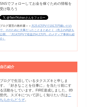
SNSでフォローしてお金を稼ぐための情報を
受け取ろう
ブログ運営の教科書＞＞
月25.6万PVで191万円稼いだの
で、そのために大事だったことまとめとく（売上の内訳も
公開。「月14万PVで収益254.2万円」のメディア事例も紹
介）
自己紹介
ブログで生活しているタクスズキと申しま
す。「好きなことを仕事に」を当たり前にす
る活動をしています。FIRE達成しました。89
世代。スズキについて詳しく知りたい方は
こ
ちらからどうぞ
。