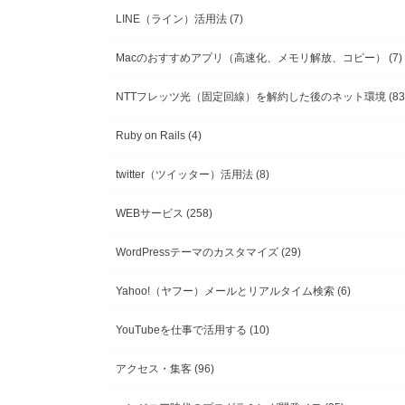
LINE（ライン）活用法
(7)
Macのおすすめアプリ（高速化、メモリ解放、コピー）
(7)
NTTフレッツ光（固定回線）を解約した後のネット環境
(83
Ruby on Rails
(4)
twitter（ツイッター）活用法
(8)
WEBサービス
(258)
WordPressテーマのカスタマイズ
(29)
Yahoo!（ヤフー）メールとリアルタイム検索
(6)
YouTubeを仕事で活用する
(10)
アクセス・集客
(96)