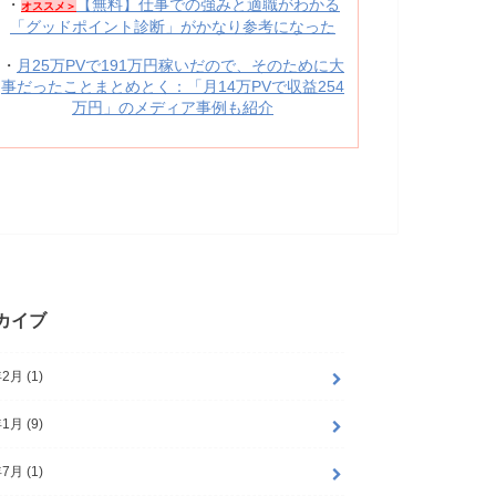
・
【無料】仕事での強みと適職がわかる
オススメ＞
「グッドポイント診断」がかなり参考になった
・
月25万PVで191万円稼いだので、そのために大
事だったことまとめとく：「月14万PVで収益254
万円」のメディア事例も紹介
カイブ
2月 (1)
1月 (9)
7月 (1)