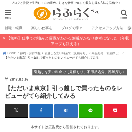
ブログと投資で生活してる89世代。好きな仕事で楽しく収入を得る方法を発信中！
menu
search
就職・転職
楽しい仕事を
ブログで稼ぐ
アクセスアップ方法
【無料】仕事での強みと適職がわかる診断がかなり参考になった（年収
アップも狙える）
HOME
節約・お得情報
引越しを安い料金で（見積もり、不用品処分、部屋探し）
【ただいま東京】引っ越しで買ったものをレビューがてら紹介してみる
引越しを安い料金で（見積もり、不用品処分、部屋探し）
2017.03.14
【ただいま東京】引っ越しで買ったものをレ
ビューがてら紹介してみる
本サイトは広告費から運営されております。