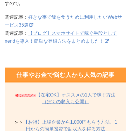
すので。
関連記事：
好きな事で飯を食うために利用したいWebサ
ービス35選
関連記事：
【ブログ】スマホサイトで稼ぐ手段として
nendを導入！簡単な登録方法をまとめました！
仕事やお金で悩む人から人気の記事
【在宅OK】オススメの1人で稼ぐ方法
特にオススメ＞
（ぼくの収入も公開）
＞＞
【お得】上場企業から1,000円もらう方法、1
円からの簡単投資で副収入を得る方法