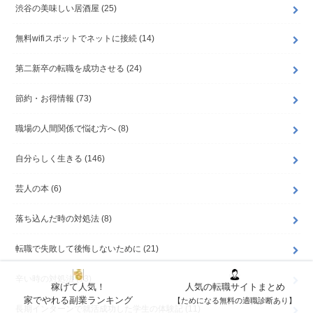
渋谷の美味しい居酒屋
(25)
無料wifiスポットでネットに接続
(14)
第二新卒の転職を成功させる
(24)
節約・お得情報
(73)
職場の人間関係で悩む方へ
(8)
自分らしく生きる
(146)
芸人の本
(6)
落ち込んだ時の対処法
(8)
転職で失敗して後悔しないために
(21)
辛い時の対処法
(13)
稼げて人気！
人気の転職サイトまとめ
家でやれる副業ランキング
【ためになる無料の適職診断あり】
長期インターンで就活成功した学生の体験記
(11)