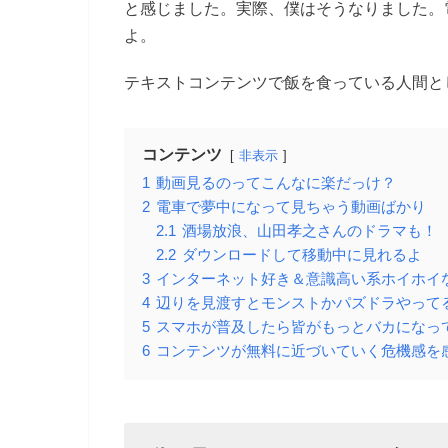
と感じました。実際、僕はそうなりました。
よ。
テキストコンテンツで飯を食っている人間と
コンテンツ
非表示
1
動画見るのってこんなに楽だっけ？
2
電車で夢中になって見ちゃう動画ばかり
2.1
酒場放浪、山田孝之さんのドラマも！
2.2
ダウンロードして移動中に見れるよ
3
インターネット好き＆意識高い系ホイホイ
4
辺りを見渡すとモンストかパズドラやって
5
スマホが普及したら皆がもっとバカになっ
6
コンテンツが無料に近づいていく危機感を