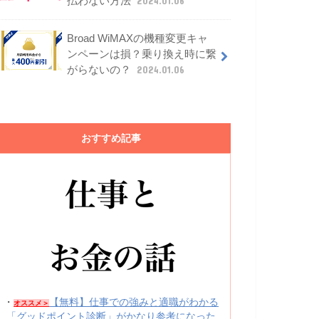
払わない方法
2024.01.06
Broad WiMAXの機種変更キャ
ンペーンは損？乗り換え時に繋
がらないの？
2024.01.06
おすすめ記事
・
【無料】仕事での強みと適職がわかる
オススメ＞
「グッドポイント診断」がかなり参考になった