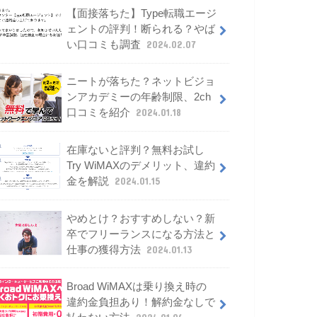
【面接落ちた】Type転職エージ
ェントの評判！断られる？やば
い口コミも調査
2024.02.07
ニートが落ちた？ネットビジョ
ンアカデミーの年齢制限、2ch
口コミを紹介
2024.01.18
在庫ないと評判？無料お試し
Try WiMAXのデメリット、違約
金を解説
2024.01.15
やめとけ？おすすめしない？新
卒でフリーランスになる方法と
仕事の獲得方法
2024.01.13
Broad WiMAXは乗り換え時の
違約金負担あり！解約金なしで