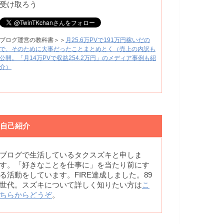
受け取ろう
ブログ運営の教科書＞＞
月25.6万PVで191万円稼いだの
で、そのために大事だったことまとめとく（売上の内訳も
公開。「月14万PVで収益254.2万円」のメディア事例も紹
介）
自己紹介
ブログで生活しているタクスズキと申しま
す。「好きなことを仕事に」を当たり前にす
る活動をしています。FIRE達成しました。89
世代。スズキについて詳しく知りたい方は
こ
ちらからどうぞ
。