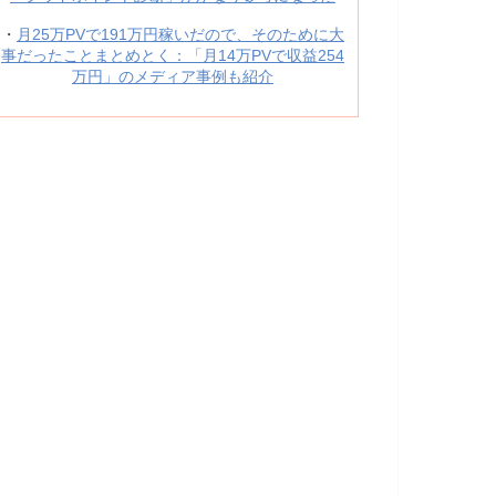
・
月25万PVで191万円稼いだので、そのために大
事だったことまとめとく：「月14万PVで収益254
万円」のメディア事例も紹介