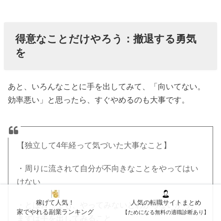
得意なことだけやろう：撤退する勇気
を
あと、いろんなことに手を出してみて、「向いてない。
効率悪い」と思ったら、すぐやめるのも大事です。
【独立して4年経って気づいた大事なこと】
・周りに流されて自分が不向きなことをやってはい
けない
稼げて人気！
人気の転職サイトまとめ
・とは言っても、やってみないとわからないから、
家でやれる副業ランキング
【ためになる無料の適職診断あり】
まずは手を出してみること