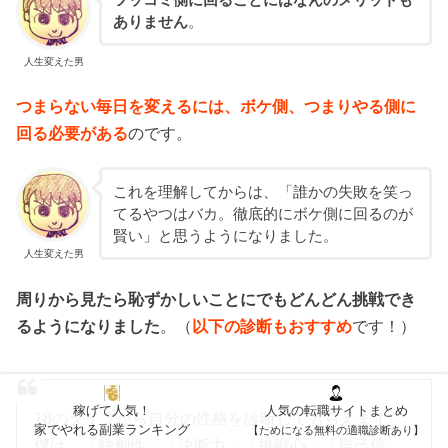
ありません
。
人生変えた男
つまらない毎日を変えるには、ボケ側、つまりやる側に
回る必要がある
のです。
これを理解してからは、「誰かの失敗を笑っ
てるやつはバカ。徹底的にボケ側に回るのが
賢い」と思うようになりました。
人生変えた男
周りから見たら恥ずかしいことにでもどんどん挑戦でき
るようになりました
。（
以下の診断もおすすめ
です！）
稼げて人気！
人気の転職サイトまとめ
18のタイプから自分の性格を診断してもらえます。
家でやれる副業ランキング
【ためになる無料の適職診断あり】
僕は、「独創性」「決断力」「挑戦心」「自己信