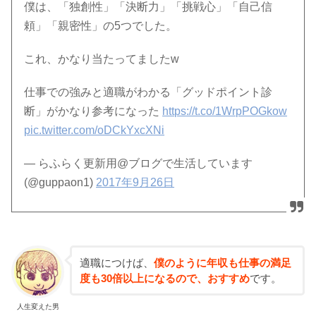
僕は、「独創性」「決断力」「挑戦心」「自己信
頼」「親密性」の5つでした。
これ、かなり当たってましたw
仕事での強みと適職がわかる「グッドポイント診
断」がかなり参考になった
https://t.co/1WrpPOGkow
pic.twitter.com/oDCkYxcXNi
— らふらく更新用@ブログで生活しています
(@guppaon1)
2017年9月26日
適職につけば、
僕のように年収も仕事の満足
度も30倍以上になるので、おすすめ
です。
人生変えた男