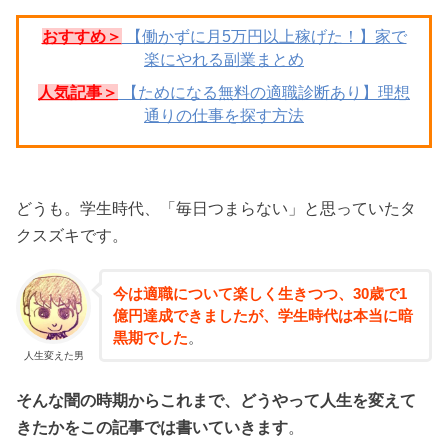
おすすめ＞
【働かずに月5万円以上稼げた！】家で
楽にやれる副業まとめ
人気記事＞
【ためになる無料の適職診断あり】理想
通りの仕事を探す方法
どうも。学生時代、「毎日つまらない」と思っていたタ
クスズキです。
今は適職について楽しく生きつつ、30歳で1
億円達成できましたが、学生時代は本当に暗
黒期でした
。
人生変えた男
そんな闇の時期からこれまで、どうやって人生を変えて
きたかをこの記事では書いていきます
。