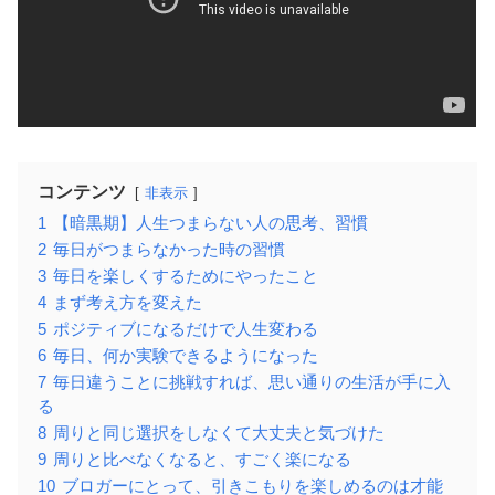
コンテンツ
非表示
1
【暗黒期】人生つまらない人の思考、習慣
2
毎日がつまらなかった時の習慣
3
毎日を楽しくするためにやったこと
4
まず考え方を変えた
5
ポジティブになるだけで人生変わる
6
毎日、何か実験できるようになった
7
毎日違うことに挑戦すれば、思い通りの生活が手に入
る
8
周りと同じ選択をしなくて大丈夫と気づけた
9
周りと比べなくなると、すごく楽になる
10
ブロガーにとって、引きこもりを楽しめるのは才能