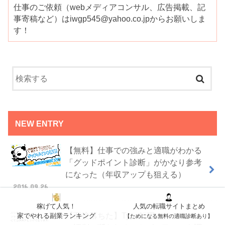
仕事のご依頼（webメディアコンサル、広告掲載、記
事寄稿など）はiwgp545@yahoo.co.jpからお願いしま
す！
NEW ENTRY
【無料】仕事での強みと適職がわかる
「グッドポイント診断」がかなり参考
になった（年収アップも狙える）
2016.09.26
稼げて人気！
人気の転職サイトまとめ
【面接落ちた】Type転職エージェント
家でやれる副業ランキング
【ためになる無料の適職診断あり】