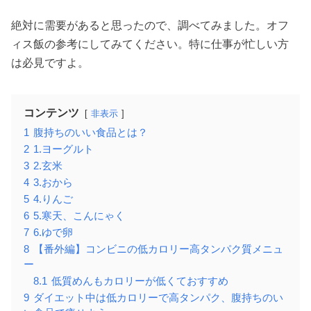
絶対に需要があると思ったので、調べてみました。オフ
ィス飯の参考にしてみてください。特に仕事が忙しい方
は必見ですよ。
コンテンツ
非表示
1
腹持ちのいい食品とは？
2
1.ヨーグルト
3
2.玄米
4
3.おから
5
4.りんご
6
5.寒天、こんにゃく
7
6.ゆで卵
8
【番外編】コンビニの低カロリー高タンパク質メニュ
ー
8.1
低質めんもカロリーが低くておすすめ
9
ダイエット中は低カロリーで高タンパク、腹持ちのい