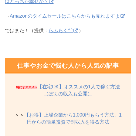
はどっちが幸せか？
→
Amazonのタイムセールはこちらからも見れますよ
ではまた！（提供：
らふらく^^
）
仕事やお金で悩む人から人気の記事
【在宅OK】オススメの1人で稼ぐ方法
特にオススメ＞
（ぼくの収入も公開）
＞＞
【お得】上場企業から1,000円もらう方法、1
円からの簡単投資で副収入を得る方法