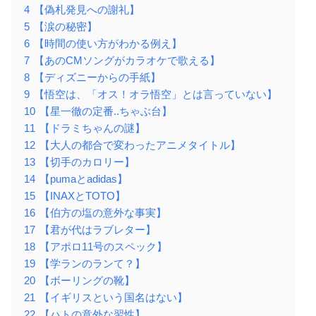
4
【偽札発見への謝礼】
5
【涙の秘密】
6
【時間の使い方がわかる例え】
7
【あのCMソングがカラオケで歌える】
8
【ディズニーからの手紙】
9
【悟空は、「オス！オラ悟空」とは言っていない】
10
【星一徹の定番..ちゃぶ台】
11
【ドラミちゃんの謎】
12
【大人の都合で変わったアニメタイトル】
13
【切手のカロリー】
14
【pumaとadidas】
15
【INAXとTOTO】
16
【伯方の塩の意外な事実】
17
【君が代はラブレター】
18
【アポロ11号のスペック】
19
【学ランのランて？】
20
【ボーリングの靴】
21
【イギリスという国名はない】
22
【ハトの意外な習性】