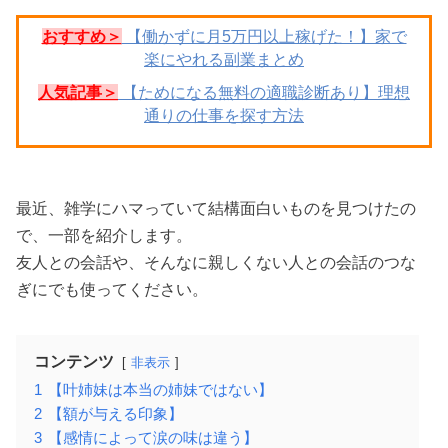
おすすめ＞
【働かずに月5万円以上稼げた！】家で
楽にやれる副業まとめ
人気記事＞
【ためになる無料の適職診断あり】理想
通りの仕事を探す方法
最近、雑学にハマっていて結構面白いものを見つけたの
で、一部を紹介します。
友人との会話や、そんなに親しくない人との会話のつな
ぎにでも使ってください。
コンテンツ
非表示
1
【叶姉妹は本当の姉妹ではない】
2
【額が与える印象】
3
【感情によって涙の味は違う】