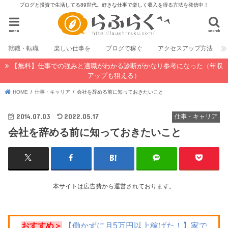
ブログと投資で生活してる89世代。好きな仕事で楽しく収入を得る方法を発信中！
menu
search
就職・転職
楽しい仕事を
ブログで稼ぐ
アクセスアップ方法
【無料】仕事での強みと適職がわかる診断がかなり参考になった（年収
アップも狙える）
HOME
仕事・キャリア
会社を辞める前に知っておきたいこと
2014.07.03
2022.05.17
仕事・キャリア
会社を辞める前に知っておきたいこと
本サイトは広告費から運営されております。
おすすめ＞
【働かずに月5万円以上稼げた！】家で