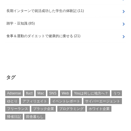
長期インターンで就活成功した学生の体験記
(11)
雑学・豆知識
(85)
食事＆運動のダイエットで健康的に痩せる
(21)
タグ
Adsense
fluct
Mac
SNS
Web
Youは何しに地方へ？
うつ
ゆとり
アフィリエイト
イベントレポート
サイバーエージェント
フリーランス
ブラック企業
プログラミング
ホワイト企業
帰省日記
田舎暮らし