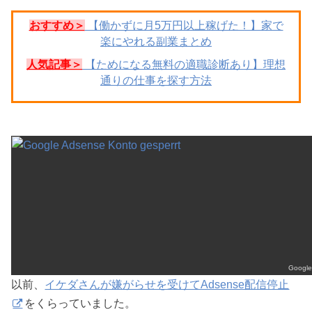
おすすめ＞
【働かずに月5万円以上稼げた！】家で
楽にやれる副業まとめ
人気記事＞
【ためになる無料の適職診断あり】理想
通りの仕事を探す方法
Google
以前、
イケダさんが嫌がらせを受けてAdsense配信停止
をくらっていました。