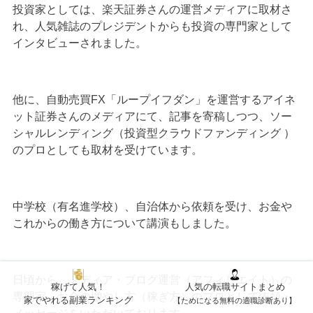
投資家としては、楽天証券さんの運営メディアに取材さ
れ、人気雑誌のプレジデントからも投資の専門家として
インタビューされました。
他に、自動売買FX「ループイフダン」を運営するアイネ
ット証券さんのメディアにて、記事を寄稿しつつ、ソー
シャルレンディング（投資型クラウドファンディング ）
のプロとしても取材を受けています。
中学校（有名進学校）、自治体から依頼を受け、お金や
これからの働き方について講演もしました。
日頃から、メディア・ブログ運営（アフィリエイト）の
稼げて人気！
人気の転職サイトまとめ
専門家、お金の増やし方（稼ぎ方）のプロとして依頼・
家でやれる副業ランキング
【ためになる無料の適職診断あり】
メッセージをいただいております。