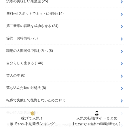
渋谷の美味しい居酒屋
(25)
無料wifiスポットでネットに接続
(14)
第二新卒の転職を成功させる
(24)
節約・お得情報
(73)
職場の人間関係で悩む方へ
(8)
自分らしく生きる
(146)
芸人の本
(6)
落ち込んだ時の対処法
(8)
転職で失敗して後悔しないために
(21)
辛い時の対処法
(13)
稼げて人気！
人気の転職サイトまとめ
家でやれる副業ランキング
【ためになる無料の適職診断あり】
長期インターンで就活成功した学生の体験記
(11)