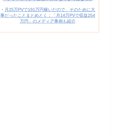
・
月25万PVで191万円稼いだので、そのために大
事だったことまとめとく：「月14万PVで収益254
万円」のメディア事例も紹介