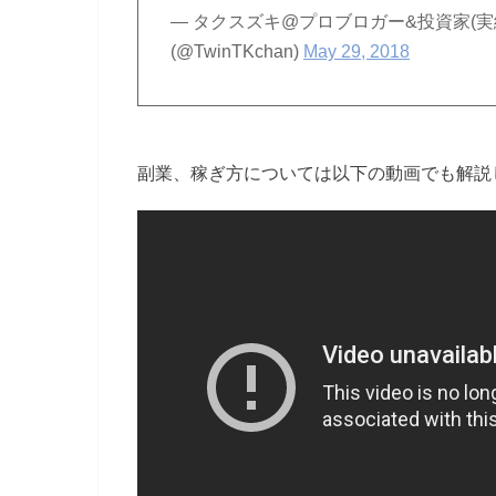
— タクスズキ@プロブロガー&投資家(
(@TwinTKchan)
May 29, 2018
副業、稼ぎ方については以下の動画でも解説