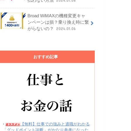
払わない方法
2024.01.06
Broad WiMAXの機種変更キャ
ンペーンは損？乗り換え時に繋
がらないの？
2024.01.06
おすすめ記事
・
【無料】仕事での強みと適職がわかる
オススメ＞
「グッドポイント診断」がかなり参考になった