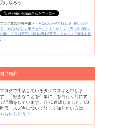
受け取ろう
ブログ運営の教科書＞＞
月25.6万PVで191万円稼いだの
で、そのために大事だったことまとめとく（売上の内訳も
公開。「月14万PVで収益254.2万円」のメディア事例も紹
介）
自己紹介
ブログで生活しているタクスズキと申しま
す。「好きなことを仕事に」を当たり前にす
る活動をしています。FIRE達成しました。89
世代。スズキについて詳しく知りたい方は
こ
ちらからどうぞ
。