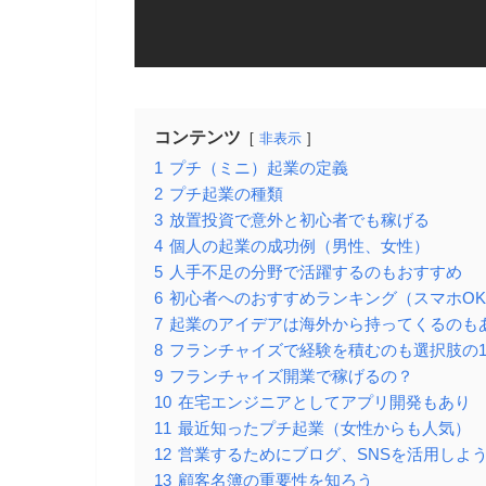
コンテンツ
非表示
1
プチ（ミニ）起業の定義
2
プチ起業の種類
3
放置投資で意外と初心者でも稼げる
4
個人の起業の成功例（男性、女性）
5
人手不足の分野で活躍するのもおすすめ
6
初心者へのおすすめランキング（スマホO
7
起業のアイデアは海外から持ってくるのも
8
フランチャイズで経験を積むのも選択肢の
9
フランチャイズ開業で稼げるの？
10
在宅エンジニアとしてアプリ開発もあり
11
最近知ったプチ起業（女性からも人気）
12
営業するためにブログ、SNSを活用しよ
13
顧客名簿の重要性を知ろう