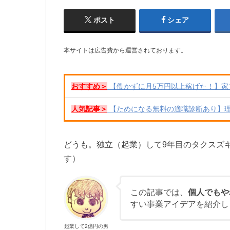
ポスト
シェア
本サイトは広告費から運営されております。
おすすめ＞
【働かずに月5万円以上稼げた！】家
人気記事＞
【ためになる無料の適職診断あり】
どうも。独立（起業）して9年目のタクスズ
す）
この記事では、
個人でもや
すい事業アイデアを紹介し
起業して2億円の男