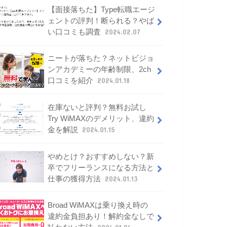
【面接落ちた】Type転職エージ
ェントの評判！断られる？やば
い口コミも調査
2024.02.07
ニートが落ちた？ネットビジョ
ンアカデミーの年齢制限、2ch
口コミを紹介
2024.01.18
在庫ないと評判？無料お試し
Try WiMAXのデメリット、違約
金を解説
2024.01.15
やめとけ？おすすめしない？新
卒でフリーランスになる方法と
仕事の獲得方法
2024.01.13
Broad WiMAXは乗り換え時の
違約金負担あり！解約金なしで