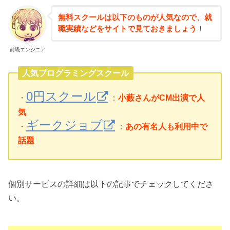
無料スクールは以下のものが人気なので、就
職実績などをサイトで見ておきましょう
！
前職エンジニア
人気プログラミングスクール
0円スクール
・
：
小藪さんがCM出演で人
気
ギークジョブ
・
：
あの有名人も利用中で
話題
個別サービスの詳細は以下の記事でチェックしてくださ
い。