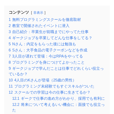
コンテンツ
非表示
1
無料プログラミングスクールを徹底取材
2
教室で開催されたイベントに潜入
3
自己紹介：卒業生が前職までにやってた仕事
4
ギークジョブを卒業してどんな仕事をしてる？
5
Nさん：内定をもらった後には勉強も
6
Sさん：大手食品の電子クーポンなどを作成
7
3人目が遅れて登場：今はRPAをやってる
8
プログラミングを身につけてよかったこと
9
ギークジョブで学んだことは仕事でどれくらい役立っ
ているか？
10
4人目のKさんが登場（25歳の男性）
11
プログラミング未経験でもすぐスキルがついた
12
スクールでの学習は今の仕事に生きてるか？
12.1
ギークで仕事の進め方がわかり、採用でも有利に
12.2
将来について考えるいい機会に：面接でも役立っ
た