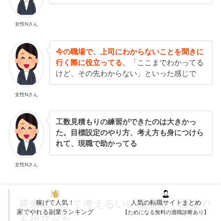
女性Nさん
今の職場で、上司にわからないことを聞きに
行く際に役立ってる
。「ここまでわかってる
けど、その先わからない」といった感じで
女性Nさん
工数見積もりの練習ができたのは大きかっ
た。目標設定のやり方、考え方も身につけら
れて、現職で助かってる
女性Nさん
将来について考えるいい機会に：面接で
稼げて人気！
人気の転職サイトまとめ
家でやれる副業ランキング
【ためになる無料の適職診断あり】
も役立った