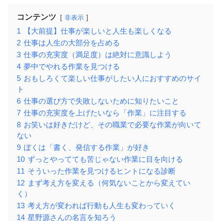
コンテンツ
非表示
1
【大前提】仕事が楽しいと人生も楽しくなる
2
仕事は人生の大部分を占める
3
仕事の充実度（満足度）は絶対に意識しよう
4
夢中でやれる作業を見つける
5
おもしろくて楽しい仕事がしたい人におすすめのサイ
ト
6
仕事の選び方で失敗しないために知りたいこと
7
仕事の充実度を上げたいなら「作業」に注目する
8
お笑いは好きだけど、その職業で必要な作業が向いて
ない
9
ぼくは「書く、発信する作業」が好き
10
ずっとやってても苦じゃない作業に目を向ける
11
そういった作業を見つけるヒントになる診断
12
まず考え方を変える（何気ないことから変えてい
く）
13
考え方が変われば行動も人生も変わっていく
14
星野源さんの名言を知ろう