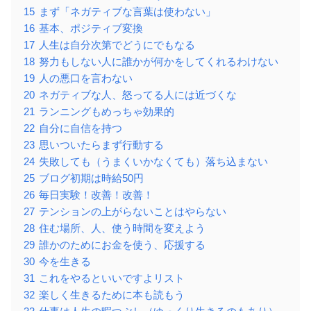
15
まず「ネガティブな言葉は使わない」
16
基本、ポジティブ変換
17
人生は自分次第でどうにでもなる
18
努力もしない人に誰かが何かをしてくれるわけない
19
人の悪口を言わない
20
ネガティブな人、怒ってる人には近づくな
21
ランニングもめっちゃ効果的
22
自分に自信を持つ
23
思いついたらまず行動する
24
失敗しても（うまくいかなくても）落ち込まない
25
ブログ初期は時給50円
26
毎日実験！改善！改善！
27
テンションの上がらないことはやらない
28
住む場所、人、使う時間を変えよう
29
誰かのためにお金を使う、応援する
30
今を生きる
31
これをやるといいですよリスト
32
楽しく生きるために本も読もう