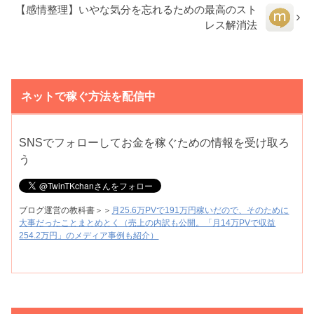
【感情整理】いやな気分を忘れるための最高のスト
レス解消法
ネットで稼ぐ方法を配信中
SNSでフォローしてお金を稼ぐための情報を受け取ろ
う
ブログ運営の教科書＞＞
月25.6万PVで191万円稼いだので、そのために
大事だったことまとめとく（売上の内訳も公開。「月14万PVで収益
254.2万円」のメディア事例も紹介）