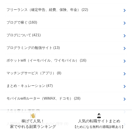
フリーランス（確定申告、経費、保険、年金）
(22)
ブログで稼ぐ
(160)
ブログについて
(421)
プログラミングの勉強サイト
(13)
ポケットwifi（イーモバイル、ワイモバイル）
(16)
マッチングサービス（アプリ）
(8)
まとめ・キュレーション
(47)
モバイルwifiルーター（WiMAX、ドコモ）
(28)
人生を変えた漫画
(7)
稼げて人気！
人気の転職サイトまとめ
人間関係に疲れた人のための心理学
(9)
家でやれる副業ランキング
【ためになる無料の適職診断あり】