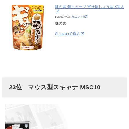
味の素 鍋キューブ 寄せ鍋しょうゆ 8個入
posted with
カエレバ
味の素
Amazonで購入
23位 マウス型スキャナ MSC10