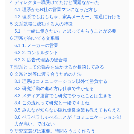
4
ディレクター職受けてたけど問題なかった
4.1
理系からR社の営業マンになった方も
4.2
理系でもおもちゃ、家具メーカー、電通に行ける
5
文系就職に成功する人の特徴
5.1
「一緒に働きたい」と思ってもらうことが必要
6
理系が向いてる文系職
6.1
1. メーカーの営業
6.2
2. コンサルタント
6.3
3. 広告代理店の総合職
7
理系としての強みを生かせるか相談してみる
8
文系と対等に渡り合うための方法
8.1
理系はコミニュケーション以外で勝負する
8.2
研究活動の進め方は仕事で生かせる
8.3
メディア運営でも研究でやったことは生きる
8.4
この流れって研究と一緒ですよね
8.5
みんなが知らない隠れ優良企業も教えてもらえる
8.6
ペラペラしゃべることが「コミュニケーション能
力が高い」ではない
9
研究室選びは重要。時間をうまく作ろう