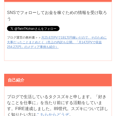
SNSでフォローしてお金を稼ぐための情報を受け取ろ
う
ブログ運営の教科書＞＞
月25.6万PVで191万円稼いだので、そのために
大事だったことまとめとく（売上の内訳も公開。「月14万PVで収益
254.2万円」のメディア事例も紹介）
自己紹介
ブログで生活しているタクスズキと申します。「好き
なことを仕事に」を当たり前にする活動をしていま
す。FIRE達成しました。89世代。スズキについて詳し
く知りたい方は
こちらからどうぞ
。