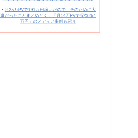
・
月25万PVで191万円稼いだので、そのために大
事だったことまとめとく：「月14万PVで収益254
万円」のメディア事例も紹介