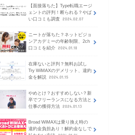
【面接落ちた】Type転職エージ
ェントの評判！断られる？やば
い口コミも調査
2024.02.07
ニートが落ちた？ネットビジョ
ンアカデミーの年齢制限、2ch
口コミを紹介
2024.01.18
在庫ないと評判？無料お試し
Try WiMAXのデメリット、違約
金を解説
2024.01.15
やめとけ？おすすめしない？新
卒でフリーランスになる方法と
仕事の獲得方法
2024.01.13
Broad WiMAXは乗り換え時の
違約金負担あり！解約金なしで