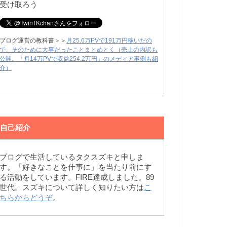
受け取ろう
ブログ運営の教科書＞＞
月25.6万PVで191万円稼いだの
で、そのために大事だったことまとめとく（売上の内訳も
公開。「月14万PVで収益254.2万円」のメディア事例も紹
介）
自己紹介
ブログで生活しているタクスズキと申しま
す。「好きなことを仕事に」を当たり前にす
る活動をしています。FIRE達成しました。89
世代。スズキについて詳しく知りたい方は
こ
ちらからどうぞ
。