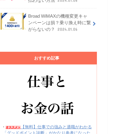
払わない方法
2024.01.06
Broad WiMAXの機種変更キャ
ンペーンは損？乗り換え時に繋
がらないの？
2024.01.06
おすすめ記事
・
【無料】仕事での強みと適職がわかる
オススメ＞
「グッドポイント診断」がかなり参考になった