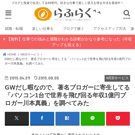
ブログと投資で生活してる89世代。好きな仕事で楽しく収入を得る方法を発信中！
menu
search
就職・転職
楽しい仕事を
ブログで稼ぐ
アクセスアップ方法
【無料】仕事での強みと適職がわかる診断がかなり参考になった（年収
アップも狙える）
HOME
WEBサービス
GWだし暇なので、著名ブロガーに寄生してる「パソコン1台で世界を飛び回る年収1億円ブロ
ガー川本真義」を調べてみた
2015.04.29
2015.08.05
WEBサービス
GWだし暇なので、著名ブロガーに寄生してる
「パソコン1台で世界を飛び回る年収1億円ブ
ロガー川本真義」を調べてみた
本サイトは広告費から運営されております。