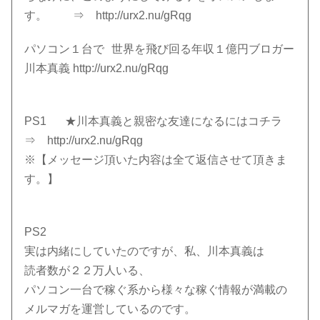
す。 ⇒ http://urx2.nu/gRqg
パソコン１台で 世界を飛び回る年収１億円ブロガー
川本真義 http://urx2.nu/gRqg
PS1 ★川本真義と親密な友達になるにはコチラ
⇒ http://urx2.nu/gRqg
※【メッセージ頂いた内容は全て返信させて頂きま
す。】
PS2
実は内緒にしていたのですが、私、川本真義は
読者数が２２万人いる、
パソコン一台で稼ぐ系から様々な稼ぐ情報が満載の
メルマガを運営しているのです。