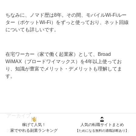
ちなみに、ノマド歴は8年。その間、モバイルWi-Fiルー
ター（ポケットWi-Fi）をずっと使っており、ネット回線
についても詳しいです。
在宅ワーカー（家で働く起業家）として、Broad
WiMAX（ブロードワイマックス）を4年以上使ってお
り、知識が豊富でメリット・デメリットも理解してま
す。
アーカイブ
稼げて人気！
人気の転職サイトまとめ
家でやれる副業ランキング
【ためになる無料の適職診断あり】
2024年2月 (1)