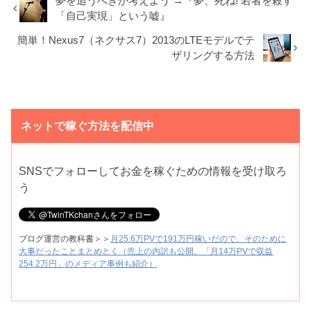
夢を追うべきか考えよう →『夢、死ね! 若者を殺す
「自己実現」という嘘』
簡単！Nexus7（ネクサス7）2013のLTEモデルでテ
ザリングする方法
ネットで稼ぐ方法を配信中
SNSでフォローしてお金を稼ぐための情報を受け取ろ
う
ブログ運営の教科書＞＞
月25.6万PVで191万円稼いだので、そのために
大事だったことまとめとく（売上の内訳も公開。「月14万PVで収益
254.2万円」のメディア事例も紹介）