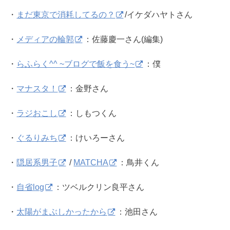
・
まだ東京で消耗してるの？
/イケダハヤトさん
・
メディアの輪郭
：佐藤慶一さん(編集)
・
らふらく^^ ~ブログで飯を食う~
：僕
・
マナスタ！
：金野さん
・
ラジおこし
：しもつくん
・
ぐるりみち
：けいろーさん
・
隠居系男子
/
MATCHA
：鳥井くん
・
自省log
：ツベルクリン良平さん
・
太陽がまぶしかったから
：池田さん