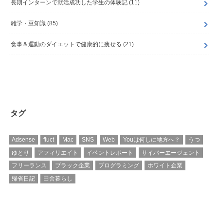
長期インターンで就活成功した学生の体験記
(11)
雑学・豆知識
(85)
食事＆運動のダイエットで健康的に痩せる
(21)
タグ
Adsense
fluct
Mac
SNS
Web
Youは何しに地方へ？
うつ
ゆとり
アフィリエイト
イベントレポート
サイバーエージェント
フリーランス
ブラック企業
プログラミング
ホワイト企業
帰省日記
田舎暮らし