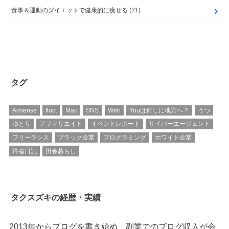
食事＆運動のダイエットで健康的に痩せる
(21)
タグ
Adsense
fluct
Mac
SNS
Web
Youは何しに地方へ？
うつ
ゆとり
アフィリエイト
イベントレポート
サイバーエージェント
フリーランス
ブラック企業
プログラミング
ホワイト企業
帰省日記
田舎暮らし
タクスズキの経歴・実績
2013年からブログを書き始め、副業でのブログ収入が会