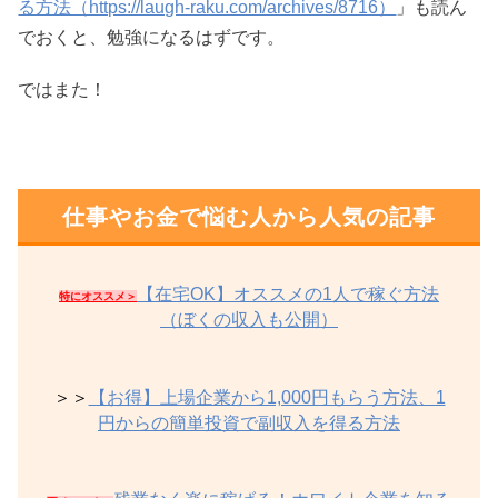
る方法（https://laugh-raku.com/archives/8716）
」も読ん
でおくと、勉強になるはずです。
ではまた！
仕事やお金で悩む人から人気の記事
【在宅OK】オススメの1人で稼ぐ方法
特にオススメ＞
（ぼくの収入も公開）
＞＞
【お得】上場企業から1,000円もらう方法、1
円からの簡単投資で副収入を得る方法