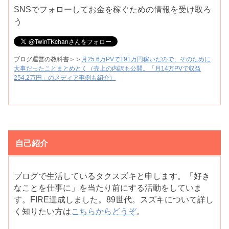
SNSでフォローしてお金を稼ぐための情報を受け取ろ
う
ブログ運営の教科書＞＞
月25.6万PVで191万円稼いだので、そのために
大事だったことまとめとく（売上の内訳も公開。「月14万PVで収益
254.2万円」のメディア事例も紹介）
自己紹介
ブログで生活しているタクスズキと申します。「好き
なことを仕事に」を当たり前にする活動をしていま
す。FIRE達成しました。89世代。スズキについて詳し
く知りたい方は
こちらからどうぞ
。