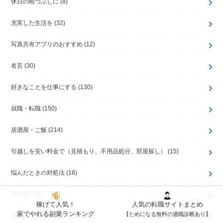
休日の暇つぶしに
(8)
充実した生活を
(32)
写真共有アプリのおすすめ
(12)
名言
(30)
好きなことを仕事にする
(130)
就職・転職
(150)
居酒屋・ご飯
(214)
引越しを安い料金で（見積もり、不用品処分、部屋探し）
(15)
悩んだときの対処法
(18)
未分類
(15)
稼げて人気！
人気の転職サイトまとめ
家でやれる副業ランキング
【ためになる無料の適職診断あり】
格安SIMカードのおすすめ
(15)