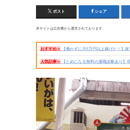
ポスト
シェア
本サイトは広告費から運営されております。
おすすめ＞
【働かずに月5万円以上稼げた！】家
人気記事＞
【ためになる無料の適職診断あり】