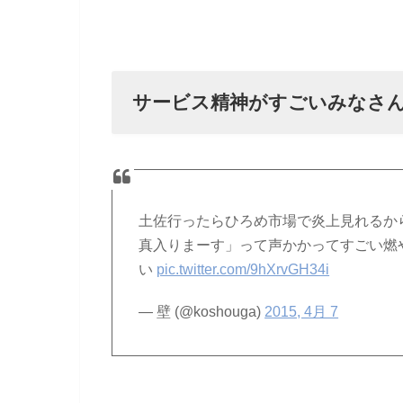
サービス精神がすごいみなさ
土佐行ったらひろめ市場で炎上見れるか
真入りまーす」って声かかってすごい燃
い
pic.twitter.com/9hXrvGH34i
— 壁 (@koshouga)
2015, 4月 7