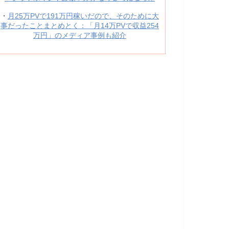
・
月25万PVで191万円稼いだので、そのために大
事だったことまとめとく：「月14万PVで収益254
万円」のメディア事例も紹介