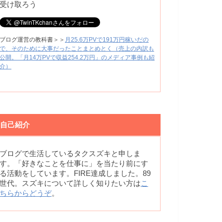
受け取ろう
ブログ運営の教科書＞＞
月25.6万PVで191万円稼いだの
で、そのために大事だったことまとめとく（売上の内訳も
公開。「月14万PVで収益254.2万円」のメディア事例も紹
介）
自己紹介
ブログで生活しているタクスズキと申しま
す。「好きなことを仕事に」を当たり前にす
る活動をしています。FIRE達成しました。89
世代。スズキについて詳しく知りたい方は
こ
ちらからどうぞ
。