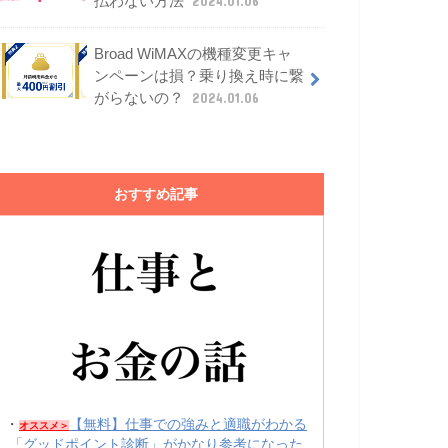
払わない方法
2024.01.06
Broad WiMAXの機種変更キャ
ンペーンは損？乗り換え時に繋
がらないの？
2024.01.06
おすすめ記事
・
【無料】仕事での強みと適職がわかる
オススメ＞
「グッドポイント診断」がかなり参考になった