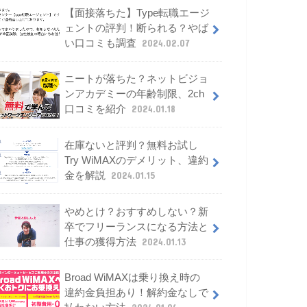
【面接落ちた】Type転職エージ
ェントの評判！断られる？やば
い口コミも調査
2024.02.07
ニートが落ちた？ネットビジョ
ンアカデミーの年齢制限、2ch
口コミを紹介
2024.01.18
在庫ないと評判？無料お試し
Try WiMAXのデメリット、違約
金を解説
2024.01.15
やめとけ？おすすめしない？新
卒でフリーランスになる方法と
仕事の獲得方法
2024.01.13
Broad WiMAXは乗り換え時の
違約金負担あり！解約金なしで