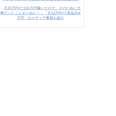
・
月25万PVで191万円稼いだので、そのために大
事だったことまとめとく：「月14万PVで収益254
万円」のメディア事例も紹介