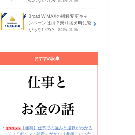
払わない方法
2024.01.06
Broad WiMAXの機種変更キャ
ンペーンは損？乗り換え時に繋
がらないの？
2024.01.06
おすすめ記事
・
【無料】仕事での強みと適職がわかる
オススメ＞
「グッドポイント診断」がかなり参考になった