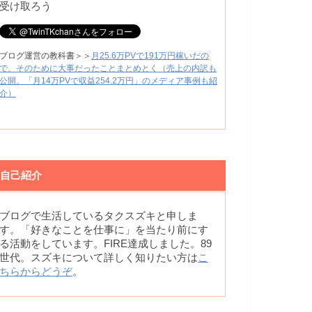
受け取ろう
ブログ運営の教科書＞＞
月25.6万PVで191万円稼いだの
で、そのために大事だったことまとめとく（売上の内訳も
公開。「月14万PVで収益254.2万円」のメディア事例も紹
介）
自己紹介
ブログで生活しているタクスズキと申しま
す。「好きなことを仕事に」を当たり前にす
る活動をしています。FIRE達成しました。89
世代。スズキについて詳しく知りたい方は
こ
ちらからどうぞ
。