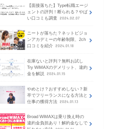
【面接落ちた】Type転職エージ
ェントの評判！断られる？やば
い口コミも調査
2024.02.07
ニートが落ちた？ネットビジョ
ンアカデミーの年齢制限、2ch
口コミを紹介
2024.01.18
在庫ないと評判？無料お試し
Try WiMAXのデメリット、違約
金を解説
2024.01.15
やめとけ？おすすめしない？新
卒でフリーランスになる方法と
仕事の獲得方法
2024.01.13
Broad WiMAXは乗り換え時の
違約金負担あり！解約金なしで