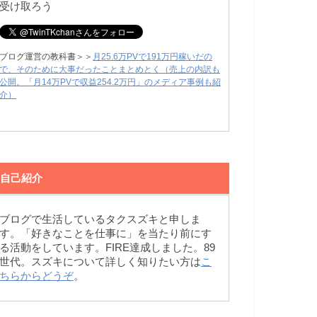
受け取ろう
ブログ運営の教科書＞＞
月25.6万PVで191万円稼いだの
で、そのために大事だったことまとめとく（売上の内訳も
公開。「月14万PVで収益254.2万円」のメディア事例も紹
介）
自己紹介
ブログで生活しているタクスズキと申しま
す。「好きなことを仕事に」を当たり前にす
る活動をしています。FIRE達成しました。89
世代。スズキについて詳しく知りたい方は
こ
ちらからどうぞ
。