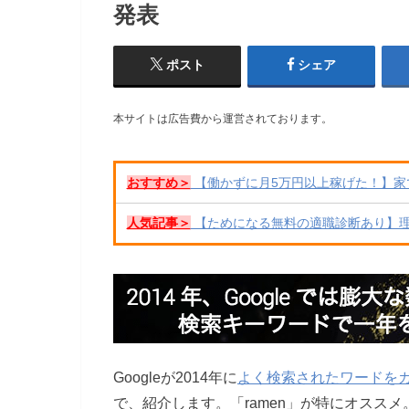
発表
ポスト
シェア
本サイトは広告費から運営されております。
おすすめ＞
【働かずに月5万円以上稼げた！】家
人気記事＞
【ためになる無料の適職診断あり】
Googleが2014年に
よく検索されたワードを
で、紹介します。「ramen」が特にオススメ