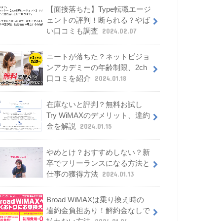
【面接落ちた】Type転職エージ
ェントの評判！断られる？やば
い口コミも調査
2024.02.07
ニートが落ちた？ネットビジョ
ンアカデミーの年齢制限、2ch
口コミを紹介
2024.01.18
在庫ないと評判？無料お試し
Try WiMAXのデメリット、違約
金を解説
2024.01.15
やめとけ？おすすめしない？新
卒でフリーランスになる方法と
仕事の獲得方法
2024.01.13
Broad WiMAXは乗り換え時の
違約金負担あり！解約金なしで