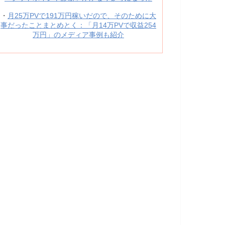
・
月25万PVで191万円稼いだので、そのために大
事だったことまとめとく：「月14万PVで収益254
万円」のメディア事例も紹介