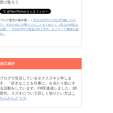
受け取ろう
ブログ運営の教科書＞＞
月25.6万PVで191万円稼いだの
で、そのために大事だったことまとめとく（売上の内訳も
公開。「月14万PVで収益254.2万円」のメディア事例も紹
介）
自己紹介
ブログで生活しているタクスズキと申しま
す。「好きなことを仕事に」を当たり前にす
る活動をしています。FIRE達成しました。89
世代。スズキについて詳しく知りたい方は
こ
ちらからどうぞ
。