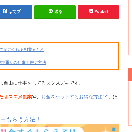
はてブ
送る
Pocket
で楽にやれる副業まとめ
理想通りの仕事を探す方法
は自由に仕事をしてるタクスズキです。
たオススメ副業
や、
お金をゲットするお得な方法
、ほ
0円もらう方法！