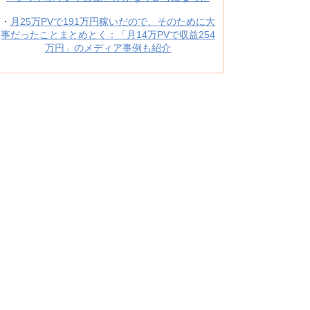
・
月25万PVで191万円稼いだので、そのために大
事だったことまとめとく：「月14万PVで収益254
万円」のメディア事例も紹介