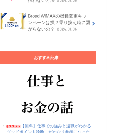
払わない方法
2024.01.06
Broad WiMAXの機種変更キャ
ンペーンは損？乗り換え時に繋
がらないの？
2024.01.06
おすすめ記事
・
【無料】仕事での強みと適職がわかる
オススメ＞
「グッドポイント診断」がかなり参考になった