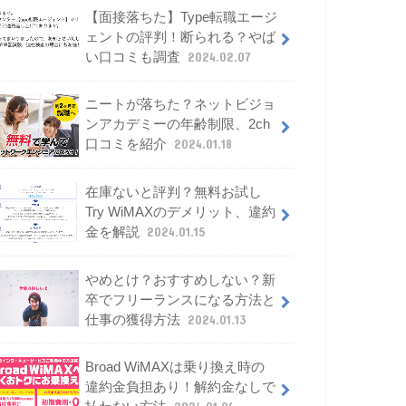
【面接落ちた】Type転職エージ
ェントの評判！断られる？やば
い口コミも調査
2024.02.07
ニートが落ちた？ネットビジョ
ンアカデミーの年齢制限、2ch
口コミを紹介
2024.01.18
在庫ないと評判？無料お試し
Try WiMAXのデメリット、違約
金を解説
2024.01.15
やめとけ？おすすめしない？新
卒でフリーランスになる方法と
仕事の獲得方法
2024.01.13
Broad WiMAXは乗り換え時の
違約金負担あり！解約金なしで