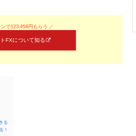
ンで123,456円もらう ／
トFXについて知る
きる
る！