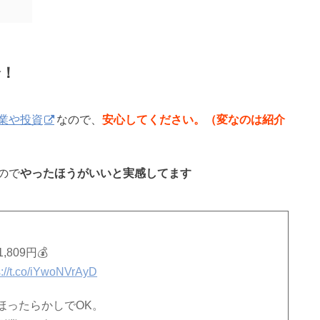
介！
業や投資
なので、
安心してください。（変なのは紹介
ので
やったほうがいいと実感してます
809円💰
s://t.co/iYwoNVrAyD
ほったらかしでOK。