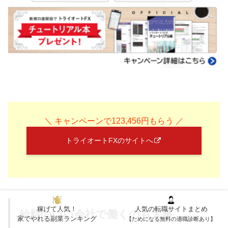
＼ キャンペーンで123,456円もらう ／
トライオートFXのサイトへ
稼げて人気！
人気の転職サイトまとめ
給料のいい会社で働くのも大事
家でやれる副業ランキング
【ためになる無料の適職診断あり】