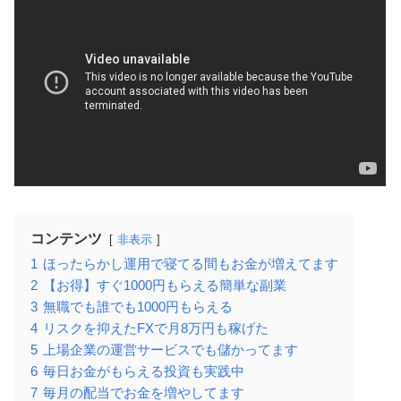
コンテンツ
非表示
1
ほったらかし運用で寝てる間もお金が増えてます
2
【お得】すぐ1000円もらえる簡単な副業
3
無職でも誰でも1000円もらえる
4
リスクを抑えたFXで月8万円も稼げた
5
上場企業の運営サービスでも儲かってます
6
毎日お金がもらえる投資も実践中
7
毎月の配当でお金を増やしてます