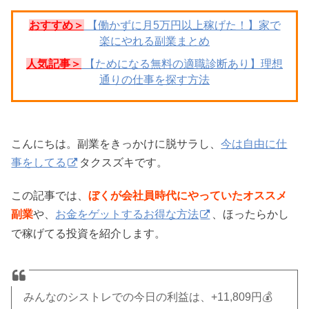
おすすめ＞
【働かずに月5万円以上稼げた！】家で
楽にやれる副業まとめ
人気記事＞
【ためになる無料の適職診断あり】理想
通りの仕事を探す方法
こんにちは。副業をきっかけに脱サラし、
今は自由に仕
事をしてる
タクスズキです。
この記事では、
ぼくが会社員時代にやっていたオススメ
副業
や、
お金をゲットするお得な方法
、ほったらかし
で稼げてる投資を紹介します。
みんなのシストレでの今日の利益は、+11,809円💰