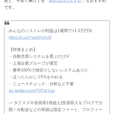
あと、手堅く稼げてる「
みんなのシストレ
」もおすすめ
です。
みんなのシストレの利益は1週間で+1.3万円🚀
https://t.co/iYwoNVrAyD
【特徴まとめ】
・自動売買システムを選ぶだけ💡
・上場企業グループが運営
・勝率100%で損切りしないシステムあり💹
・ほったらかしでFXをやれる
・ニュースチェック、分析など不要
pic.twitter.com/jTlfTvkYgo
— タクスズキ@資産1億超え(投資収入をブログで公
開！分配金などの実績は固定ツイート、プロフィー