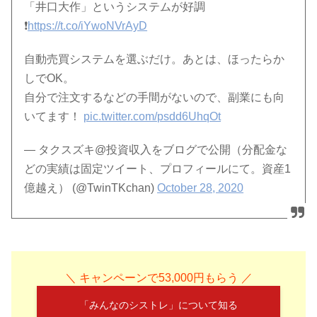
「井口大作」というシステムが好調
❗️
https://t.co/iYwoNVrAyD
自動売買システムを選ぶだけ。あとは、ほったらか
しでOK。
自分で注文するなどの手間がないので、副業にも向
いてます！
pic.twitter.com/psdd6UhqOt
— タクスズキ@投資収入をブログで公開（分配金な
どの実績は固定ツイート、プロフィールにて。資産1
億越え） (@TwinTKchan)
October 28, 2020
＼ キャンペーンで53,000円もらう ／
「みんなのシストレ」について知る