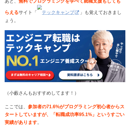
あと、
無料でプログラミングを学べて就職支援もしても
らえる
サイト「
テックキャンプ
」も覚えておきまし
ょう。
（小藪さんもおすすめしてます！）
ここでは、
参加者の71.6%がプログラミング初心者からス
タートしていますが、「転職成功率95.1%」というすごい
実績があります
。