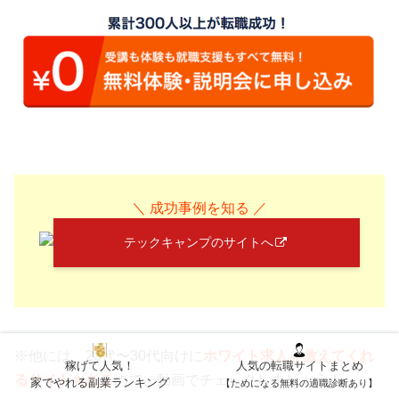
＼ 成功事例を知る ／
テックキャンプのサイトへ
※他には、20代〜30代向けに
ホワイト求人を教えてくれ
稼げて人気！
人気の転職サイトまとめ
るサイトもある
ので、動画でチェックしましょう！
家でやれる副業ランキング
【ためになる無料の適職診断あり】